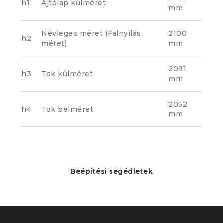
h1
Ajtólap külméret
mm
Névleges méret (Falnyílás
2100
h2
méret)
mm
2091
h3
Tok külméret
mm
2052
h4
Tok belméret
mm
Beépítési segédletek