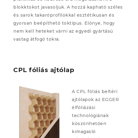
blokktokot javasoljuk. A hozzá kapható széles
és sarok takaróprofilokkal esztétikusan és
gyorsan beépíthető toktípus. Előnye, hogy
nem kell heteket várni az egyedi gyártású
vastag átfogó tokra.
CPL fóliás ajtólap
A CPL fóliás beltéri
ajtólapok az EGGER
élfóliázási
technológiának
köszönhetően
kimagasló