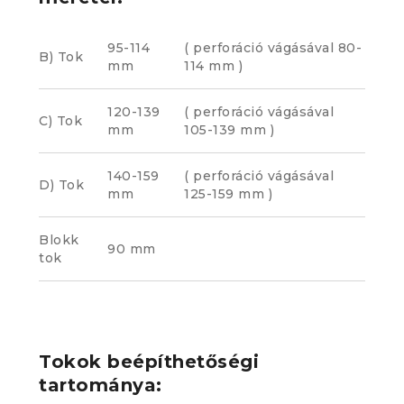
95-114
( perforáció vágásával 80-
B) Tok
mm
114 mm )
120-139
( perforáció vágásával
C) Tok
mm
105-139 mm )
140-159
( perforáció vágásával
D) Tok
mm
125-159 mm )
Blokk
90 mm
tok
Tokok beépíthetőségi
tartománya: