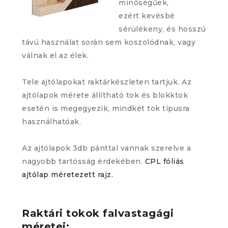
minőségűek,
ezért kevésbé
sérülékeny, és hosszú
távú használat során sem koszolódnak, vagy
válnak el az élek.
Tele ajtólapokat raktárkészleten tartjuk. Az
ajtólapok mérete állítható tok és blokktok
esetén is megegyezik, mindkét tok típusra
használhatóak.
Az ajtólapok 3db pánttal vannak szerelve a
nagyobb tartósság érdekében.
CPL fóliás
ajtólap méretezett rajz.
Raktári tokok falvastagági
méretei: