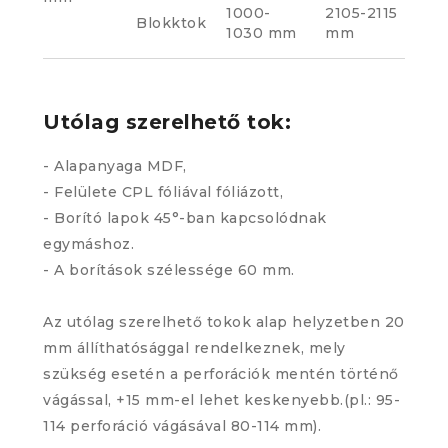
1000-
2105-2115
Blokktok
1030 mm
mm
Utólag szerelhető tok:
- Alapanyaga MDF,
- Felülete CPL fóliával fóliázott,
- Borító lapok 45°-ban kapcsolódnak
egymáshoz.
- A borítások szélessége 60 mm.
Az utólag szerelhető tokok alap helyzetben 20
mm állíthatósággal rendelkeznek, mely
szükség esetén a perforációk mentén történő
vágással, +15 mm-el lehet keskenyebb.(pl.: 95-
114 perforáció vágásával 80-114 mm).