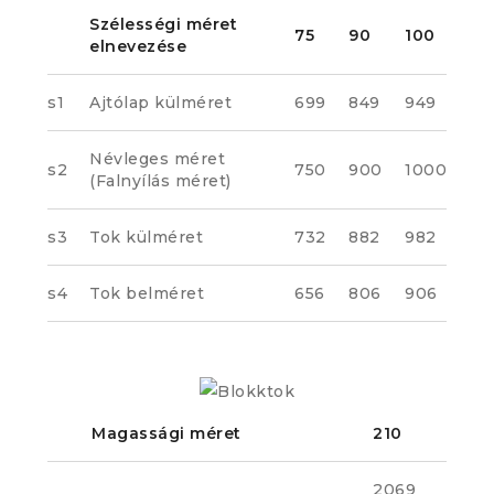
Szélességi méret
75
90
100
elnevezése
s1
Ajtólap külméret
699
849
949
Névleges méret
s2
750
900
1000
(Falnyílás méret)
s3
Tok külméret
732
882
982
s4
Tok belméret
656
806
906
Magassági méret
210
2069