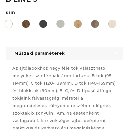
szín
Műszaki paraméterek
Az ajtólapokhoz négy féle tok választható,
melyeket szintén raktáron tartunk: B tok (95-
114mm), C tok (120-139mm), D tok (140-159mm)
és blokktok (90mm). B, C, és D típusú átfogó
tokjaink falvastagsági méretei a
megrendelések túlnyomó részében elégnek
szoktak bizonyulni. Ám, ha esetenként
vastagabb falra szükséges ajtót beépíteni,
praktikus és kedvező árú megoldásként a