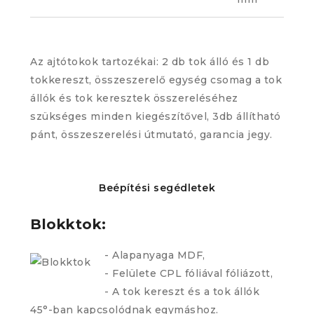
Az ajtótokok tartozékai: 2 db tok álló és 1 db
tokkereszt, összeszerelő egység csomag a tok
állók és tok keresztek összereléséhez
szükséges minden kiegészítővel, 3db állítható
pánt, összeszerelési útmutató, garancia jegy.
Beépítési segédletek
Blokktok:
- Alapanyaga MDF,
- Felülete CPL fóliával fóliázott,
- A tok kereszt és a tok állók
45°-ban kapcsolódnak egymáshoz.