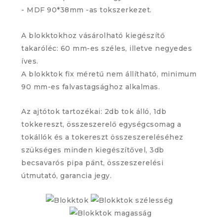
- MDF 90*38mm -as tokszerkezet.
A blokktokhoz vásárolható kiegészítő
takaróléc: 60 mm-es széles, illetve negyedes
íves.
A blokktok fix méretű nem állítható, minimum
90 mm-es falvastagsághoz alkalmas.
Az ajtótok tartozékai: 2db tok álló, 1db
tokkereszt, összeszerelő egységcsomag a
tokállók és a tokereszt összeszereléséhez
szükséges minden kiegészítővel, 3db
becsavarós pipa pánt, összeszerelési
útmutató, garancia jegy.