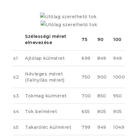
Szélességi méret
75
90
100
elnevezése
s1
Ajtólap külméret
699
849
949
Névleges méret
s2
750
900
1000
(Falnyílás méret)
s3
Tokmag külméret
700
850
950
s4
Tok belméret
655
805
905
s5
Takaróléc külméret
799
949
1049