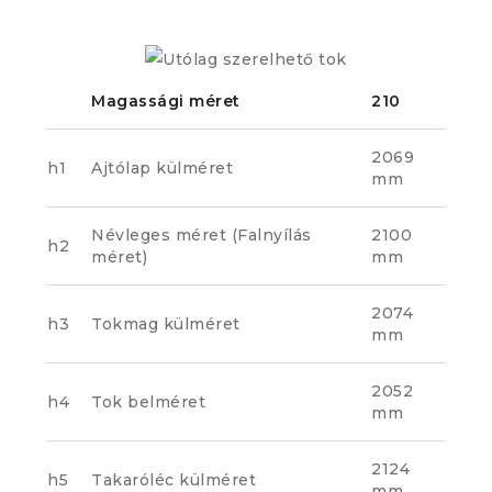
Magassági méret
210
2069
h1
Ajtólap külméret
mm
Névleges méret (Falnyílás
2100
h2
méret)
mm
2074
h3
Tokmag külméret
mm
2052
h4
Tok belméret
mm
2124
h5
Takaróléc külméret
mm