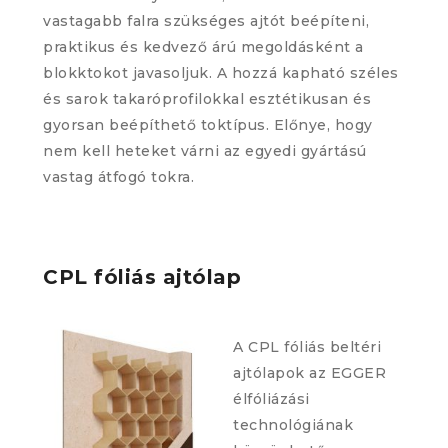
vastagabb falra szükséges ajtót beépíteni,
praktikus és kedvező árú megoldásként a
blokktokot javasoljuk. A hozzá kapható széles
és sarok takaróprofilokkal esztétikusan és
gyorsan beépíthető toktípus. Előnye, hogy
nem kell heteket várni az egyedi gyártású
vastag átfogó tokra.
CPL fóliás ajtólap
A CPL fóliás beltéri
ajtólapok az EGGER
élfóliázási
technológiának