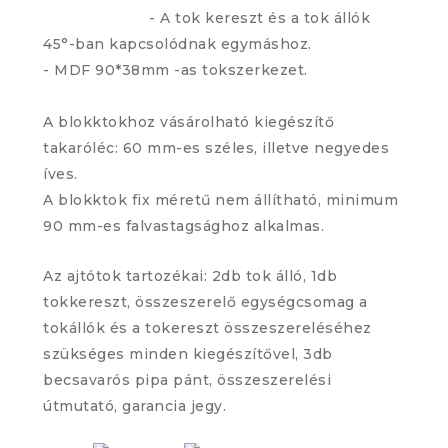
- A tok kereszt és a tok állók
45°-ban kapcsolódnak egymáshoz.
- MDF 90*38mm -as tokszerkezet.
A blokktokhoz vásárolható kiegészítő
takaróléc: 60 mm-es széles, illetve negyedes
íves.
A blokktok fix méretű nem állítható, minimum
90 mm-es falvastagsághoz alkalmas.
Az ajtótok tartozékai: 2db tok álló, 1db
tokkereszt, összeszerelő egységcsomag a
tokállók és a tokereszt összeszereléséhez
szükséges minden kiegészítővel, 3db
becsavarós pipa pánt, összeszerelési
útmutató, garancia jegy.