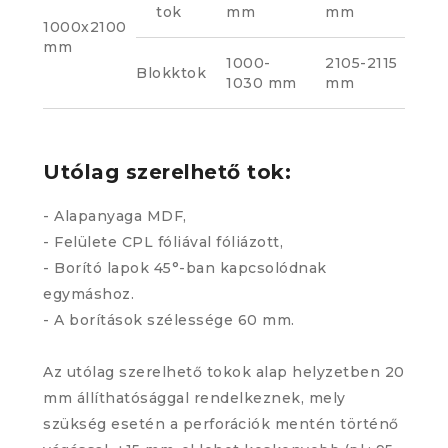
tok
mm
mm
1000x2100
mm
1000-
2105-2115
Blokktok
1030 mm
mm
Utólag szerelhető tok:
- Alapanyaga MDF,
- Felülete CPL fóliával fóliázott,
- Borító lapok 45°-ban kapcsolódnak
egymáshoz.
- A borítások szélessége 60 mm.
Az utólag szerelhető tokok alap helyzetben 20
mm állíthatósággal rendelkeznek, mely
szükség esetén a perforációk mentén történő