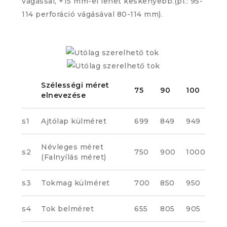
vágással, +15 mm-el lehet keskenyebb.(pl.: 95-
114 perforáció vágásával 80-114 mm).
Szélességi méret
75
90
100
elnevezése
s1
Ajtólap külméret
699
849
949
Névleges méret
s2
750
900
1000
(Falnyílás méret)
s3
Tokmag külméret
700
850
950
s4
Tok belméret
655
805
905