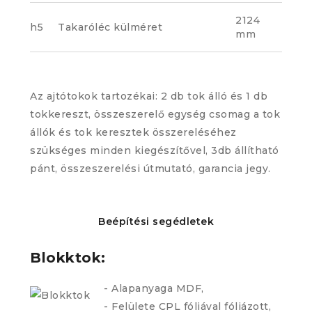
2124
h5
Takaróléc külméret
mm
Az ajtótokok tartozékai: 2 db tok álló és 1 db
tokkereszt, összeszerelő egység csomag a tok
állók és tok keresztek összereléséhez
szükséges minden kiegészítővel, 3db állítható
pánt, összeszerelési útmutató, garancia jegy.
Beépítési segédletek
Blokktok:
- Alapanyaga MDF,
- Felülete CPL fóliával fóliázott,