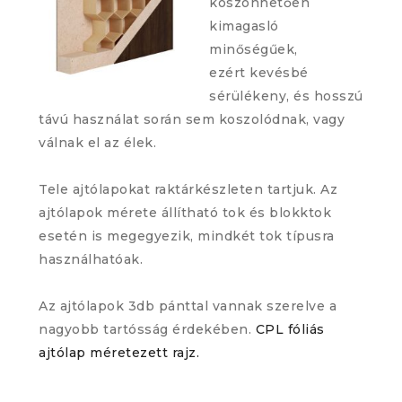
köszönhetően
kimagasló
minőségűek,
ezért kevésbé
sérülékeny, és hosszú
távú használat során sem koszolódnak, vagy
válnak el az élek.
Tele ajtólapokat raktárkészleten tartjuk. Az
ajtólapok mérete állítható tok és blokktok
esetén is megegyezik, mindkét tok típusra
használhatóak.
Az ajtólapok 3db pánttal vannak szerelve a
nagyobb tartósság érdekében.
CPL fóliás
ajtólap méretezett rajz.