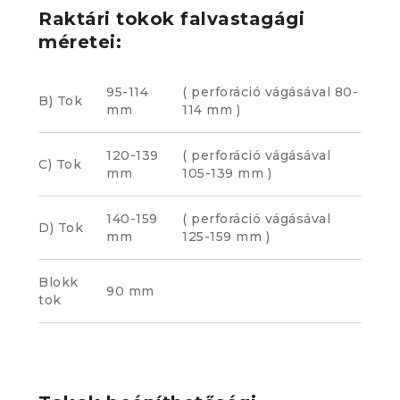
Raktári tokok falvastagági
méretei:
95-114
( perforáció vágásával 80-
B) Tok
mm
114 mm )
120-139
( perforáció vágásával
C) Tok
mm
105-139 mm )
140-159
( perforáció vágásával
D) Tok
mm
125-159 mm )
Blokk
90 mm
tok