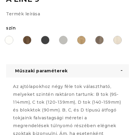
Termék leírása
szín
Műszaki paraméterek
Az ajtólapokhoz négy féle tok választható,
melyeket szintén raktáron tartunk: B tok (95-
114mm), C tok (120-139mm), D tok (140-159mm)
és blokktok (90mm). B, C, és D típusú átfogó
tokjaink falvastagsági méretei a
megrendelések túlnyomó részében elégnek
szoktak bizonyulni. Ám, ha esetenként