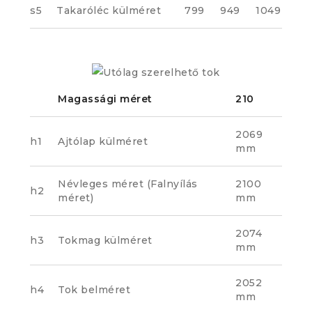
s5
Takaróléc külméret
799
949
1049
Magassági méret
210
2069
h1
Ajtólap külméret
mm
Névleges méret (Falnyílás
2100
h2
méret)
mm
2074
h3
Tokmag külméret
mm
2052
h4
Tok belméret
mm