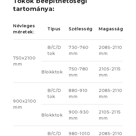
Tokok beépíthetőségi
tartománya:
Névleges
Típus
Szélesség
Magasság
méretek:
B/C/D
730-760
2085-2110
tok
mm
mm
750x2100
mm
750-780
2105-2115
Blokktok
mm
mm
B/C/D
880-910
2085-2110
tok
mm
mm
900x2100
mm
900-930
2105-2115
Blokktok
mm
mm
B/C/D
980-1010
2085-2110