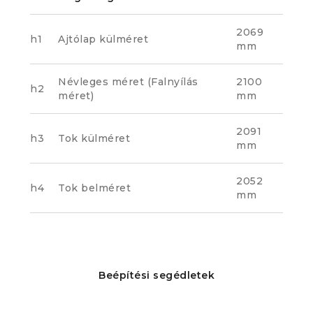
2069
h1
Ajtólap külméret
mm
Névleges méret (Falnyílás
2100
h2
méret)
mm
2091
h3
Tok külméret
mm
2052
h4
Tok belméret
mm
Beépítési segédletek