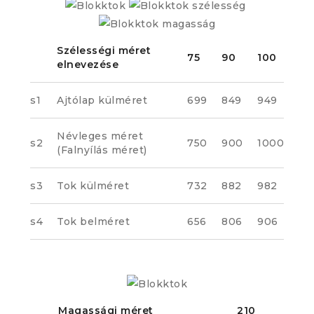
Szélességi méret
75
90
100
elnevezése
s1
Ajtólap külméret
699
849
949
Névleges méret
s2
750
900
1000
(Falnyílás méret)
s3
Tok külméret
732
882
982
s4
Tok belméret
656
806
906
Magassági méret
210