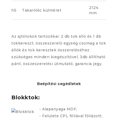
2124
h5
Takaróléc külméret
mm
Az ajtótokok tartozékai: 2 db tok álló és 1 db
tokkereszt, összeszerelő egység csomag a tok
állók és tok keresztek összereléséhez
szükséges minden kiegészítővel, 3db állítható
pánt, összeszerelési útmutató, garancia jegy.
Beépítési segédletek
Blokktok:
- Alapanyaga MDF,
- Felülete CPL fóliával fóliázott,