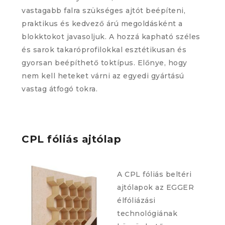
vastagabb falra szükséges ajtót beépíteni,
praktikus és kedvező árú megoldásként a
blokktokot javasoljuk. A hozzá kapható széles
és sarok takaróprofilokkal esztétikusan és
gyorsan beépíthető toktípus. Előnye, hogy
nem kell heteket várni az egyedi gyártású
vastag átfogó tokra.
CPL fóliás ajtólap
A CPL fóliás beltéri
ajtólapok az EGGER
élfóliázási
technológiának