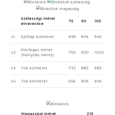
Szélességi méret
75
90
100
elnevezése
s1
Ajtólap külméret
699
849
949
Névleges méret
s2
750
900
1000
(Falnyílás méret)
s3
Tok külméret
732
882
982
s4
Tok belméret
656
806
906
Magassági méret
210