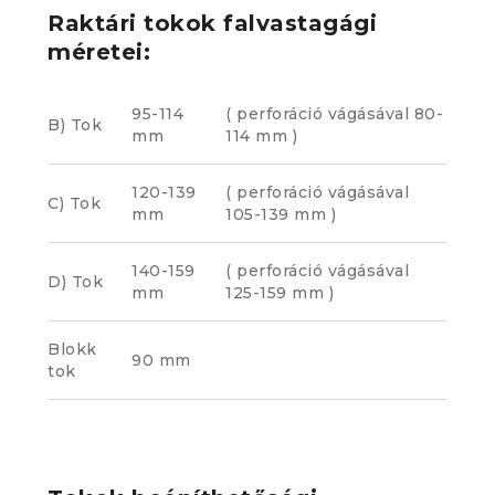
Raktári tokok falvastagági
méretei:
95-114
( perforáció vágásával 80-
B) Tok
mm
114 mm )
120-139
( perforáció vágásával
C) Tok
mm
105-139 mm )
140-159
( perforáció vágásával
D) Tok
mm
125-159 mm )
Blokk
90 mm
tok