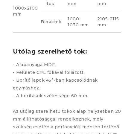
tok
mm
mm
1000x2100
mm
1000-
2105-2115
Blokktok
1030 mm
mm
Utólag szerelhető tok:
- Alapanyaga MDF,
- Felülete CPL fóliával fóliázott,
- Borító lapok 45°-ban kapcsolódnak
egymáshoz.
- A borítások szélessége 60 mm.
Az utólag szerelhető tokok alap helyzetben 20
mm állíthatósággal rendelkeznek, mely
szükség esetén a perforációk mentén történő