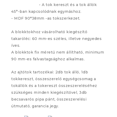
- A tok kereszt és a tok állók
45°-ban kapcsolódnak egymáshoz.
- MDF 90*38mm -as tokszerkezet.
A blokktokhoz vásárolható kiegészítő
takaróléc: 60 mm-es széles, illetve negyedes
íves.
A blokktok fix méretű nem állítható, minimum
90 mm-es falvastagsághoz alkalmas.
Az ajtótok tartozékai: 2db tok álló, 1db
tokkereszt, összeszerelő egységcsomag a
tokállók és a tokereszt összeszereléséhez
szükséges minden kiegészítővel, 3db
becsavarós pipa pánt, összeszerelési
útmutató, garancia jegy.