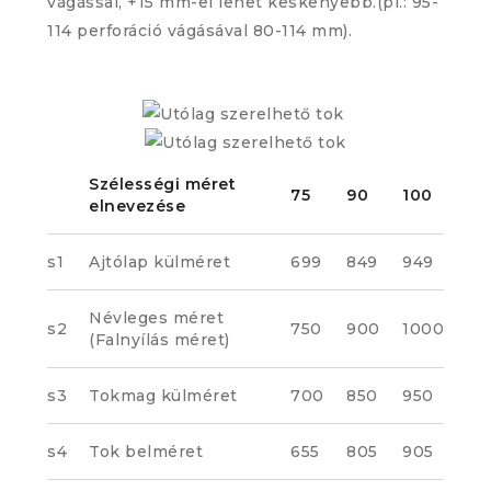
vágással, +15 mm-el lehet keskenyebb.(pl.: 95-
114 perforáció vágásával 80-114 mm).
Szélességi méret
75
90
100
elnevezése
s1
Ajtólap külméret
699
849
949
Névleges méret
s2
750
900
1000
(Falnyílás méret)
s3
Tokmag külméret
700
850
950
s4
Tok belméret
655
805
905