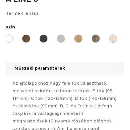
Termék leírása
szín
Műszaki paraméterek
Az ajtólapokhoz négy féle tok választható,
melyeket szintén raktáron tartunk: B tok (95-
114mm), C tok (120-139mm), D tok (140-159mm)
és blokktok (90mm). B, C, és D típusú átfogó
tokjaink falvastagsági méretei a
megrendelések túlnyomó részében elégnek
szoktak bizonyulni. Ám, ha esetenként