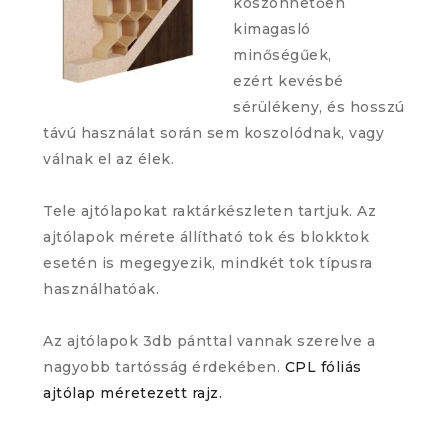
köszönhetően
kimagasló
minőségűek,
ezért kevésbé
sérülékeny, és hosszú
távú használat során sem koszolódnak, vagy
válnak el az élek.
Tele ajtólapokat raktárkészleten tartjuk. Az
ajtólapok mérete állítható tok és blokktok
esetén is megegyezik, mindkét tok típusra
használhatóak.
Az ajtólapok 3db pánttal vannak szerelve a
nagyobb tartósság érdekében.
CPL fóliás
ajtólap méretezett rajz.