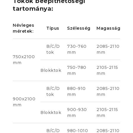
Tokok beépíthetőségi
tartománya:
Névleges
Típus
Szélesség
Magasság
méretek:
B/C/D
730-760
2085-2110
tok
mm
mm
750x2100
mm
750-780
2105-2115
Blokktok
mm
mm
B/C/D
880-910
2085-2110
tok
mm
mm
900x2100
mm
900-930
2105-2115
Blokktok
mm
mm
B/C/D
980-1010
2085-2110