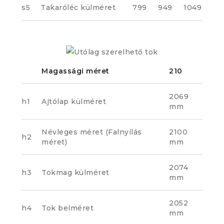
s5
Takaróléc külméret
799
949
1049
Magassági méret
210
2069
h1
Ajtólap külméret
mm
Névleges méret (Falnyílás
2100
h2
méret)
mm
2074
h3
Tokmag külméret
mm
2052
h4
Tok belméret
mm