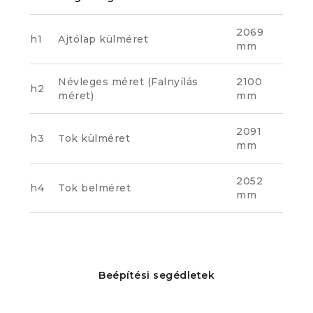
2069
h1
Ajtólap külméret
mm
Névleges méret (Falnyílás
2100
h2
méret)
mm
2091
h3
Tok külméret
mm
2052
h4
Tok belméret
mm
Beépítési segédletek