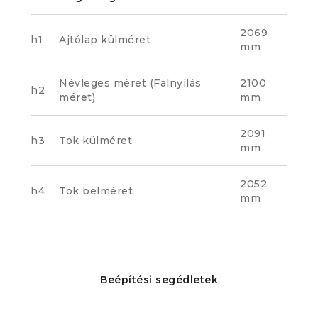
2069
h1
Ajtólap külméret
mm
Névleges méret (Falnyílás
2100
h2
méret)
mm
2091
h3
Tok külméret
mm
2052
h4
Tok belméret
mm
Beépítési segédletek