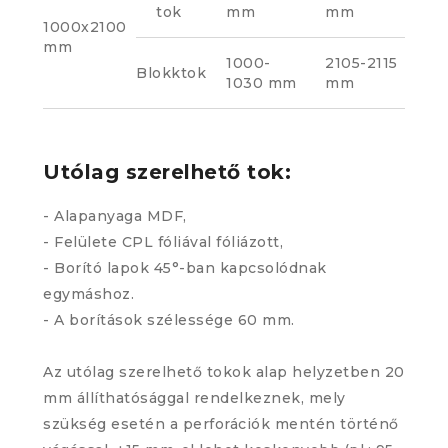
tok
mm
mm
1000x2100
mm
1000-
2105-2115
Blokktok
1030 mm
mm
Utólag szerelhető tok:
- Alapanyaga MDF,
- Felülete CPL fóliával fóliázott,
- Borító lapok 45°-ban kapcsolódnak
egymáshoz.
- A borítások szélessége 60 mm.
Az utólag szerelhető tokok alap helyzetben 20
mm állíthatósággal rendelkeznek, mely
szükség esetén a perforációk mentén történő