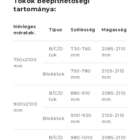
Tokok beépíthetőségi
tartománya:
Névleges
Típus
Szélesség
Magasság
méretek:
B/C/D
730-760
2085-2110
tok
mm
mm
750x2100
mm
750-780
2105-2115
Blokktok
mm
mm
B/C/D
880-910
2085-2110
tok
mm
mm
900x2100
mm
900-930
2105-2115
Blokktok
mm
mm
B/C/D
980-1010
2085-2110