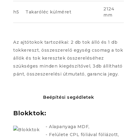
2124
h5
Takaróléc külméret
mm
Az ajtótokok tartozékai: 2 db tok álló és 1 db
tokkereszt, összeszerelő egység csomag a tok
állók és tok keresztek összereléséhez
szükséges minden kiegészítővel, 3db állítható
pánt, összeszerelési útmutató, garancia jegy.
Beépítési segédletek
Blokktok:
- Alapanyaga MDF,
- Felülete CPL fóliával fóliázott,