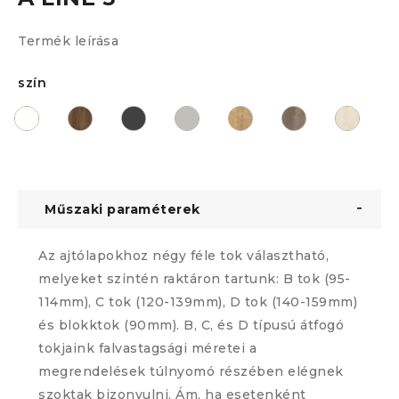
Termék leírása
szín
Műszaki paraméterek
Az ajtólapokhoz négy féle tok választható,
melyeket szintén raktáron tartunk: B tok (95-
114mm), C tok (120-139mm), D tok (140-159mm)
és blokktok (90mm). B, C, és D típusú átfogó
tokjaink falvastagsági méretei a
megrendelések túlnyomó részében elégnek
szoktak bizonyulni. Ám, ha esetenként