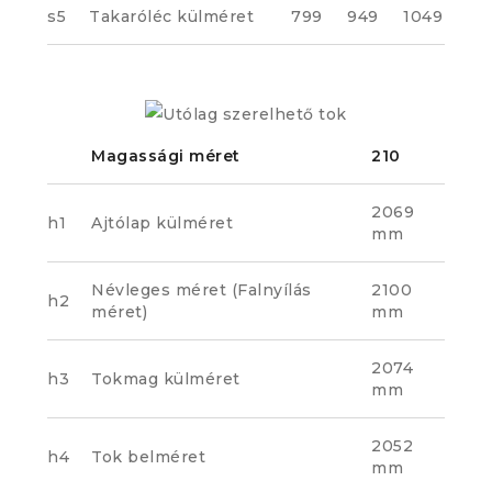
s5
Takaróléc külméret
799
949
1049
Magassági méret
210
2069
h1
Ajtólap külméret
mm
Névleges méret (Falnyílás
2100
h2
méret)
mm
2074
h3
Tokmag külméret
mm
2052
h4
Tok belméret
mm