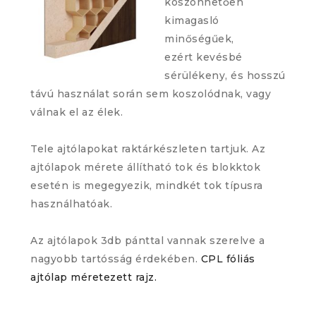
köszönhetően
kimagasló
minőségűek,
ezért kevésbé
sérülékeny, és hosszú
távú használat során sem koszolódnak, vagy
válnak el az élek.
Tele ajtólapokat raktárkészleten tartjuk. Az
ajtólapok mérete állítható tok és blokktok
esetén is megegyezik, mindkét tok típusra
használhatóak.
Az ajtólapok 3db pánttal vannak szerelve a
nagyobb tartósság érdekében.
CPL fóliás
ajtólap méretezett rajz.