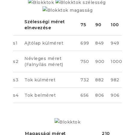
Szélességi méret
75
90
100
elnevezése
s1
Ajtólap külméret
699
849
949
Névleges méret
s2
750
900
1000
(Falnyílás méret)
s3
Tok külméret
732
882
982
s4
Tok belméret
656
806
906
Magassági méret
210