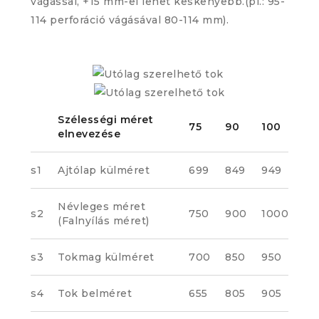
vágással, +15 mm-el lehet keskenyebb.(pl.: 95-
114 perforáció vágásával 80-114 mm).
Szélességi méret
75
90
100
elnevezése
s1
Ajtólap külméret
699
849
949
Névleges méret
s2
750
900
1000
(Falnyílás méret)
s3
Tokmag külméret
700
850
950
s4
Tok belméret
655
805
905