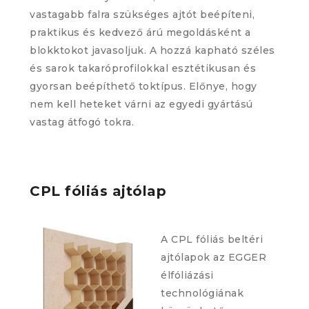
vastagabb falra szükséges ajtót beépíteni,
praktikus és kedvező árú megoldásként a
blokktokot javasoljuk. A hozzá kapható széles
és sarok takaróprofilokkal esztétikusan és
gyorsan beépíthető toktípus. Előnye, hogy
nem kell heteket várni az egyedi gyártású
vastag átfogó tokra.
CPL fóliás ajtólap
A CPL fóliás beltéri
ajtólapok az EGGER
élfóliázási
technológiának