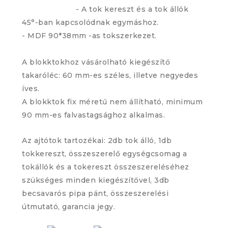
- A tok kereszt és a tok állók
45°-ban kapcsolódnak egymáshoz.
- MDF 90*38mm -as tokszerkezet.
A blokktokhoz vásárolható kiegészítő
takaróléc: 60 mm-es széles, illetve negyedes
íves.
A blokktok fix méretű nem állítható, minimum
90 mm-es falvastagsághoz alkalmas.
Az ajtótok tartozékai: 2db tok álló, 1db
tokkereszt, összeszerelő egységcsomag a
tokállók és a tokereszt összeszereléséhez
szükséges minden kiegészítővel, 3db
becsavarós pipa pánt, összeszerelési
útmutató, garancia jegy.