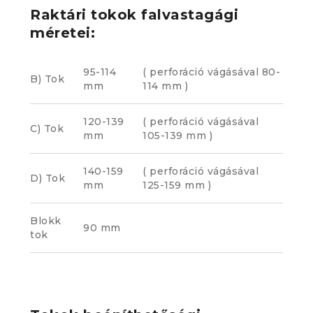
Raktári tokok falvastagági
méretei:
95-114
( perforáció vágásával 80-
B) Tok
mm
114 mm )
120-139
( perforáció vágásával
C) Tok
mm
105-139 mm )
140-159
( perforáció vágásával
D) Tok
mm
125-159 mm )
Blokk
90 mm
tok