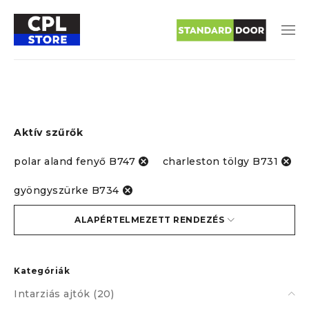
Aktív szűrők
polar aland fenyő B747
charleston tölgy B731
gyöngyszürke B734
ALAPÉRTELMEZETT RENDEZÉS
SZŰRŐK
Kategóriák
Intarziás ajtók (20)