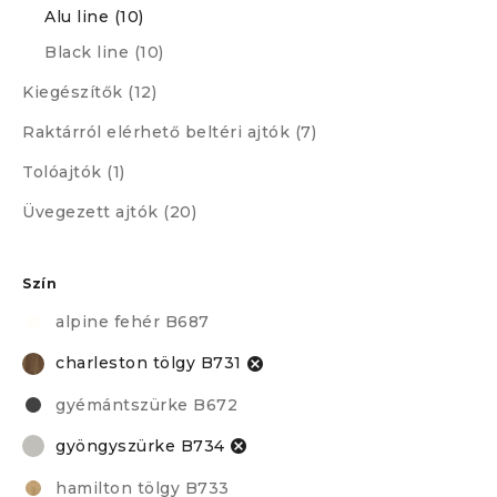
Alu line (10)
Black line (10)
Kiegészítők (12)
Raktárról elérhető beltéri ajtók (7)
Tolóajtók (1)
Üvegezett ajtók (20)
Szín
alpine fehér B687
charleston tölgy B731
gyémántszürke B672
gyöngyszürke B734
hamilton tölgy B733