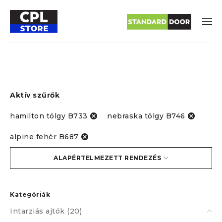
Aktív szűrők
hamilton tölgy B733
nebraska tölgy B746
alpine fehér B687
ALAPÉRTELMEZETT RENDEZÉS
SZŰRŐK
Kategóriák
Intarziás ajtók (20)