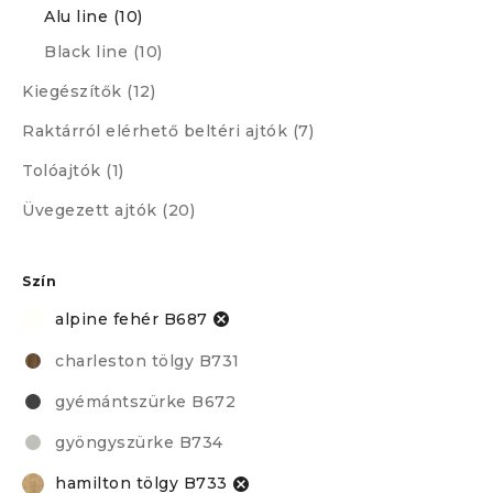
Alu line (10)
Black line (10)
Kiegészítők (12)
Raktárról elérhető beltéri ajtók (7)
Tolóajtók (1)
Üvegezett ajtók (20)
Szín
alpine fehér B687
charleston tölgy B731
gyémántszürke B672
gyöngyszürke B734
hamilton tölgy B733