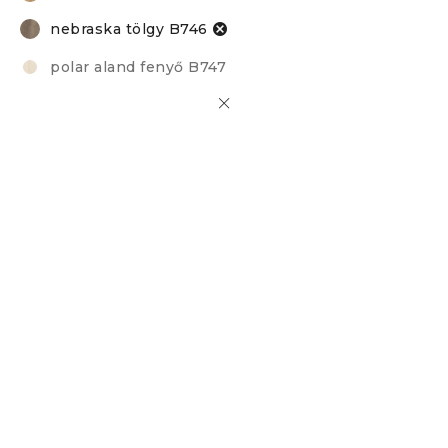
nebraska tölgy B746
polar aland fenyő B747