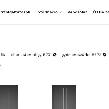
Szolgáltatások
Információ
Kapcsolat
ÚJ Belté
rők
charleston tölgy B731
gyémántszürke B672