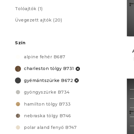
Tolóajtók (1)
Üvegezett ajtók (20)
Szín
alpine fehér B687
charleston tölgy B731
gyémántszürke B672
gyöngyszürke B734
hamilton tölgy B733
nebraska tölgy B746
polar aland fenyő B747